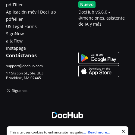
Nuevo
pdfFiller
Aplicación móvil DocHub
DocHub v6.6.0 -
@menciones, asistente
pdfFiller
de IA y más
US Legal Forms
SignNow
altaFlow
Instapage
Contáctanos
support@dochub.com
17 Station St., Ste. 303
Brookline, MA 02445
Síguenos
© 2026 DocHub, LLC
Cookie consent notice
...
Read more...
This site uses cookies to enhance site navigation and personalize
Todos los derechos reservados.