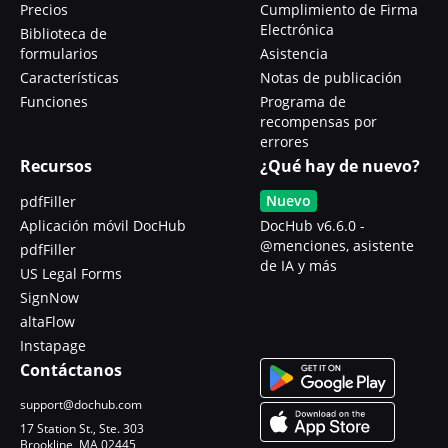
Precios
Cumplimiento de Firma
Electrónica
Biblioteca de
formularios
Asistencia
Características
Notas de publicación
Funciones
Programa de
recompensas por
errores
Recursos
¿Qué hay de nuevo?
Nuevo
pdfFiller
Aplicación móvil DocHub
DocHub v6.6.0 -
@menciones, asistente
pdfFiller
de IA y más
US Legal Forms
SignNow
altaFlow
Instapage
Contáctanos
support@dochub.com
17 Station St., Ste. 303
Brookline, MA 02445