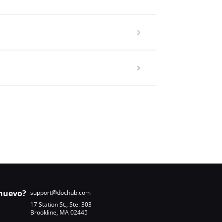
nuevo?
support@dochub.com
17 Station St., Ste. 303
Brookline, MA 02445